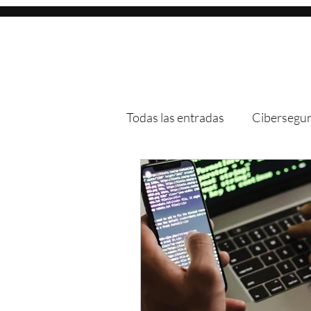
Todas las entradas
Cibersegur
Web Scraping
Bots
Ethical Hacking
Industri