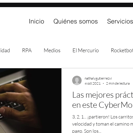
Inicio
Quiénes somos
Servicio
idad
RPA
Medios
El Mercurio
Rocketbo
CyberMonday
E-commerce
Microsoft Power Aut
nathalygutierrezvi
4 oct 2021
2 min de lectura
Las mejores práct
a Bancaria
en este CyberM
3, 2, 1... ¡partieron! Los carr
velocidad y toman el camino m
pago. Son los...