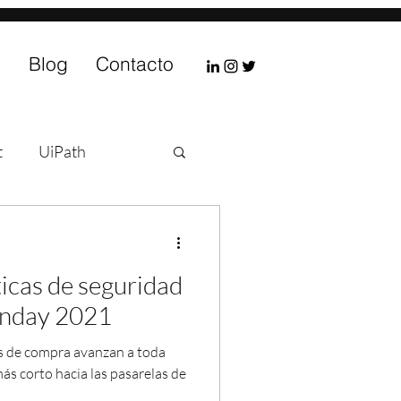
s
Blog
Contacto
t
UiPath
omate
Asesoría
icas de seguridad
onday 2021
itos de compra avanzan a toda
ás corto hacia las pasarelas de