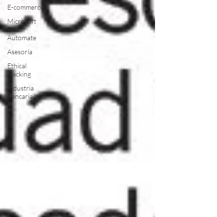
E-commerce
Microsoft
Power
Automate
Asesoría
Ethical
Hacking
Industria
Bancaria