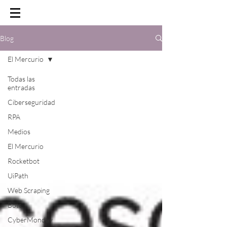
Blog
El Mercurio
Todas las
entradas
Ciberseguridad
RPA
Medios
El Mercurio
Rocketbot
UiPath
Web Scraping
Bots
CyberMonday