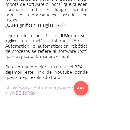
robots de software o “bots” que pueden 
aprender, imitar y luego ejecutar 
procesos empresariales basados en 
reglas.
¿Qué significan las siglas RPA?
Lejos de los robots físicos, 
RPA
 (por sus 
siglas
 en inglés Robotic Process 
Automation) o automatización robótica 
de procesos se refiere al software (bot) 
que se ejecuta de manera virtual.
Para entender mejor aun que es el RPA te 
dejamos este link de Youtube donde 
queda mejor explicado todo.
https://www.youtube.com/watch?
v=JNDZ1dRjlpk
Esperamos que esta columna te fuera de 
ayuda para conocer más de RPA. 
Seguiremos profundizando distintos 
tanto temas en nuestro Blog y Linkedin, 
cualquier consulta no dudes en 
escribirnos. 