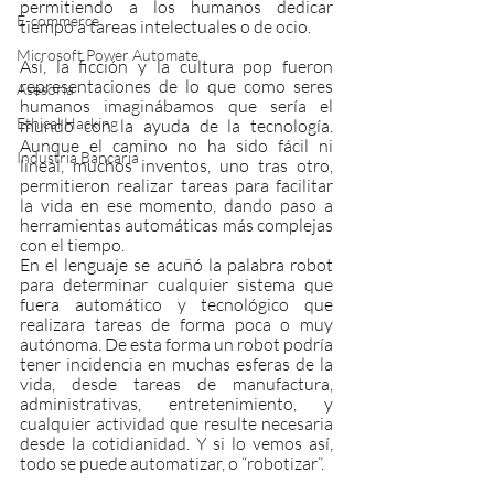
permitiendo a los humanos dedicar 
E-commerce
tiempo a tareas intelectuales o de ocio.
Microsoft Power Automate
Así, la ficción y la cultura pop fueron 
representaciones de lo que como seres 
Asesoría
humanos imaginábamos que sería el 
Ethical Hacking
mundo con la ayuda de la tecnología. 
Aunque el camino no ha sido fácil ni 
Industria Bancaria
lineal, muchos inventos, uno tras otro, 
permitieron realizar tareas para facilitar 
la vida en ese momento, dando paso a 
herramientas automáticas más complejas 
con el tiempo.
En el lenguaje se acuñó la palabra robot 
para determinar cualquier sistema que 
fuera automático y tecnológico que 
realizara tareas de forma poca o muy 
autónoma. De esta forma un robot podría 
tener incidencia en muchas esferas de la 
vida, desde tareas de manufactura, 
administrativas, entretenimiento, y 
cualquier actividad que resulte necesaria 
desde la cotidianidad. Y si lo vemos así, 
todo se puede automatizar, o “robotizar”.