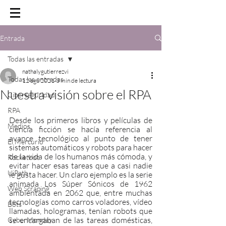
Entrada
Todas las entradas
nathalygutierrezvi
Todas las entradas
12 ago 2021
3 min de lectura
Nuestra visión sobre el RPA
Ciberseguridad
RPA
Desde los primeros libros y películas de 
Medios
ciencia ficción se hacía referencia al 
avance tecnológico al punto de tener 
El Mercurio
sistemas automáticos y robots para hacer 
de la vida de los humanos más cómoda, y 
Rocketbot
evitar hacer esas tareas que a casi nadie 
UiPath
le gusta hacer. Un claro ejemplo es la serie 
animada Los Súper Sónicos de 1962 
Web Scraping
ambientada en 2062 que, entre muchas 
tecnologías como carros voladores, vídeo 
Bots
llamadas, hologramas, tenían robots que 
se encargaban de las tareas domésticas, 
CyberMonday